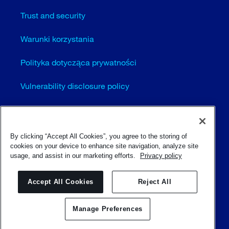
Trust and security
Warunki korzystania
Polityka dotycząca prywatności
Vulnerability disclosure policy
Cookie settings (EN)
Sitemap
By clicking “Accept All Cookies”, you agree to the storing of
cookies on your device to enhance site navigation, analyze site
usage, and assist in our marketing efforts.
Privacy policy
© Sulzer Ltd 1996 - 2025
Accept All Cookies
Reject All
Manage Preferences