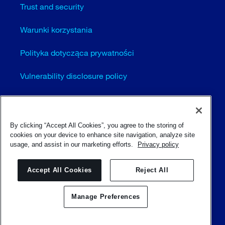
Trust and security
Warunki korzystania
Polityka dotycząca prywatności
Vulnerability disclosure policy
Cookie settings (EN)
Sitemap
By clicking “Accept All Cookies”, you agree to the storing of
cookies on your device to enhance site navigation, analyze site
usage, and assist in our marketing efforts.
Privacy policy
© Sulzer Ltd 1996 - 2025
Accept All Cookies
Reject All
Manage Preferences
Skontaktuj się z nami