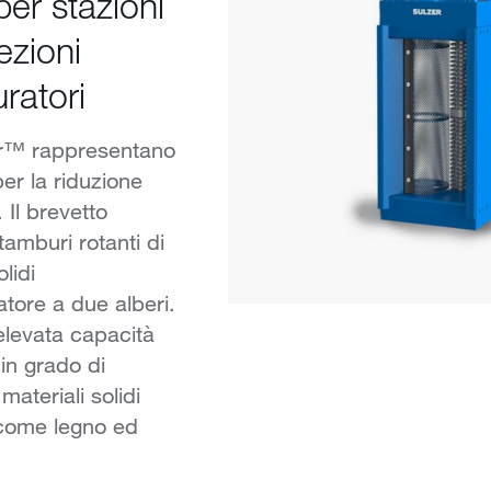
 per stazioni
ezioni
ratori
ter™ rappresentano
er la riduzione
 Il brevetto
amburi rotanti di
lidi
ratore a due alberi.
 elevata capacità
 in grado di
 materiali solidi
i come legno ed