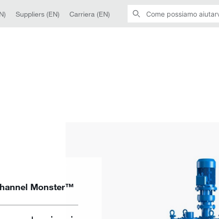
N)
Suppliers (EN)
Carriera (EN)
i Channel Monster™