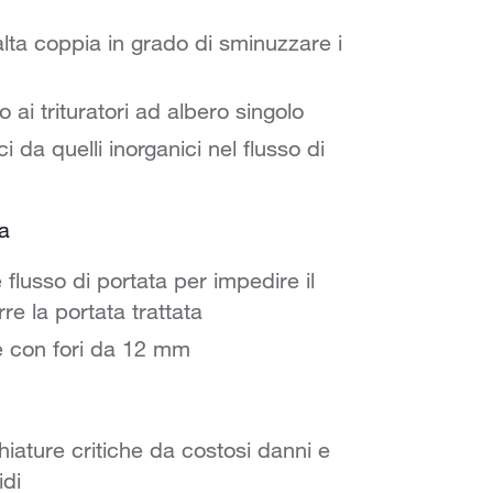
alta coppia in grado di sminuzzare i
to ai trituratori ad albero singolo
i da quelli inorganici nel flusso di
ta
 flusso di portata per impedire il
re la portata trattata
le con fori da 12 mm
ature critiche da costosi danni e
idi