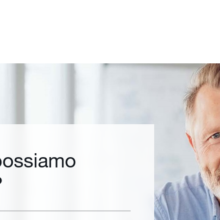
ossiamo
?