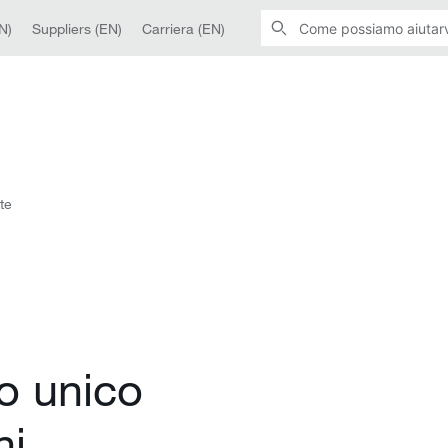
N)
Suppliers (EN)
Carriera (EN)
te
o unico
ni