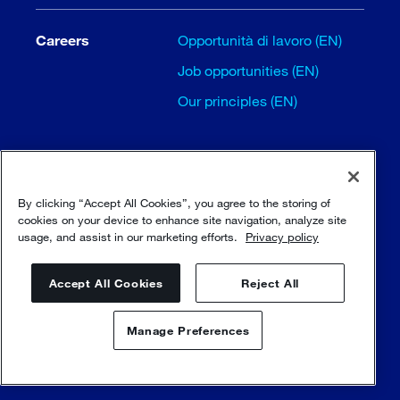
Careers
Opportunità di lavoro (EN)
Job opportunities (EN)
Our principles (EN)
By clicking “Accept All Cookies”, you agree to the storing of
cookies on your device to enhance site navigation, analyze site
usage, and assist in our marketing efforts.
Privacy policy
Termini e condizioni
Accept All Cookies
Reject All
Trust and security
Manage Preferences
Condizioni d'uso
Contattaci
Politica sulla riservatezza