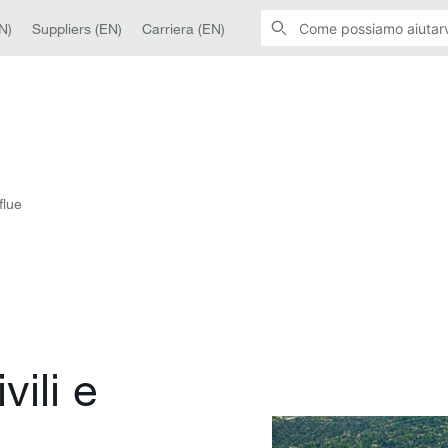
N)
Suppliers (EN)
Carriera (EN)
flue
vili e