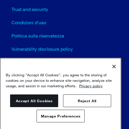
Trust and security
Condizioni d'uso
Politica sulla riservatezza
Vulnerability disclosure policy
Cookie settings (EN)
By clicking “Accept All Cookies”, you agree to the storing of
Mappa del sito
cookies on your device to enhance site navigation, analyze site
usage, and assist in our marketing efforts.
Privacy policy
© Sulzer Ltd 1996 - 2025
Accept All Cookies
Reject All
Manage Preferences
Contattaci