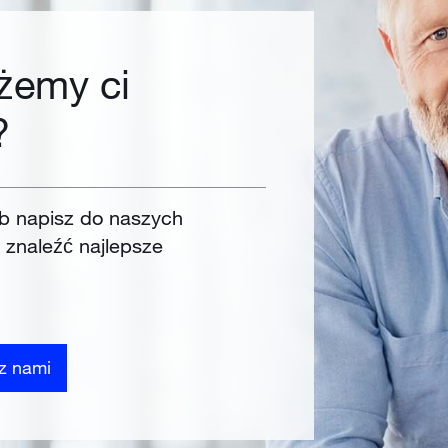
żemy ci
?
b napisz do naszych
 znaleźć najlepsze
 z nami