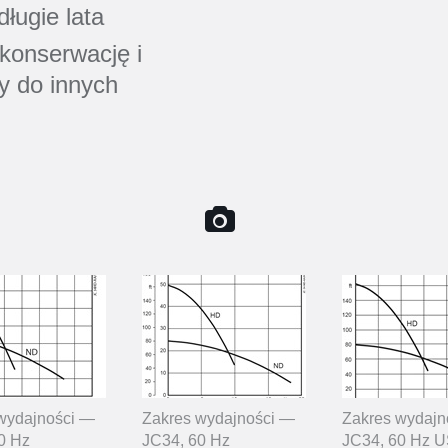
ługie lata
konserwację i
y do innych
wydajności —
Zakres wydajności —
Zakres wydajn
0 Hz
JC34, 60 Hz
JC34, 60 Hz 