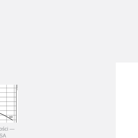
ości —
USA