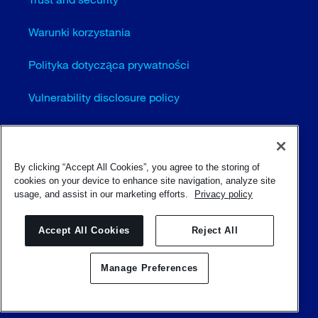
Warunki korzystania
Polityka dotycząca prywatności
Vulnerability disclosure policy
Cookie settings (EN)
Sitemap
By clicking “Accept All Cookies”, you agree to the storing of
cookies on your device to enhance site navigation, analyze site
usage, and assist in our marketing efforts.
Privacy policy
© Sulzer Ltd 1996 - 2025
Accept All Cookies
Reject All
Manage Preferences
Skontaktuj się z nami