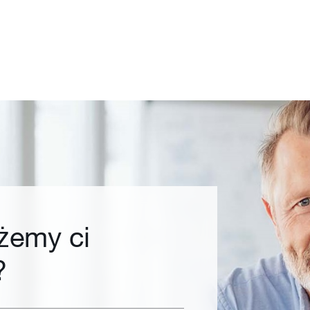
żemy ci
?