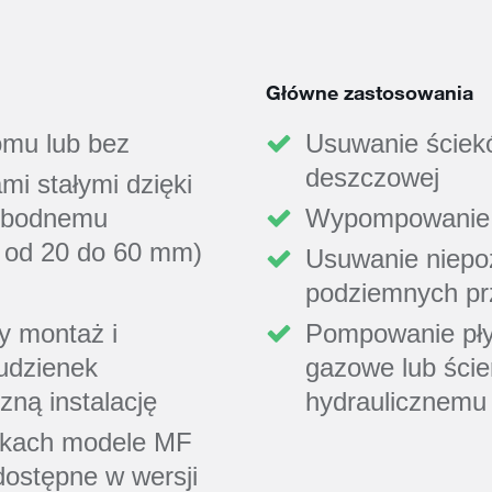
Główne zastosowania
omu lub bez
Usuwanie ściekó
deszczowej
mi stałymi dzięki
wobodnemu
Wypompowanie w
ch od 20 do 60 mm)
Usuwanie niepo
podziemnych prz
y montaż i
Pompowanie pły
tudzienek
gazowe lub ście
zną instalację
hydraulicznemu 
nkach modele MF
ostępne w wersji