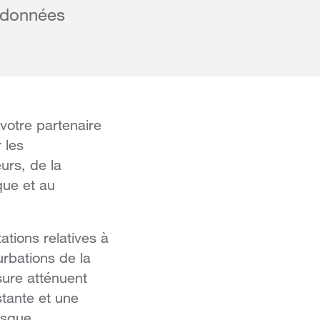
s données
otre partenaire
 les
urs, de la
que et au
ations relatives à
rbations de la
sure atténuent
tante et une
isque.