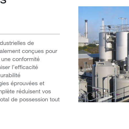
ustrielles de
ialement conçues pour
r une conformité
ser l’efficacité
urabilité
gies éprouvées et
mplète réduisent vos
total de possession tout