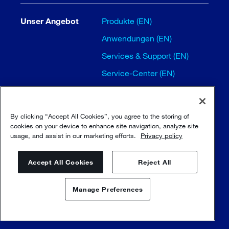
Unser Angebot
Produkte (EN)
Anwendungen (EN)
Services & Support (EN)
Service-Center (EN)
By clicking “Accept All Cookies”, you agree to the storing of
Medien
Neuigkeiten (EN)
cookies on your device to enhance site navigation, analyze site
usage, and assist in our marketing efforts.
Privacy policy
Nachrichten-Abonnement
(EN)
Accept All Cookies
Reject All
Manage Preferences
Investoren
Finanzberichterstattung (EN)
Kontaktieren Sie uns
Analystenberichte (EN)