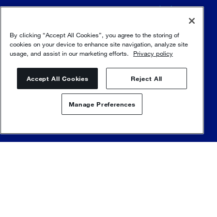
Job opportunities (EN)
Our principles (EN)
By clicking “Accept All Cookies”, you agree to the storing of
cookies on your device to enhance site navigation, analyze site
usage, and assist in our marketing efforts.
Privacy policy
Accept All Cookies
Reject All
Manage Preferences
Termini e condizioni
Contattaci
Trust and security
Condizioni d'uso
Politica sulla riservatezza
Vulnerability disclosure policy