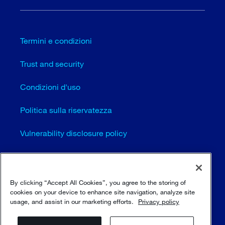
Termini e condizioni
Trust and security
Condizioni d'uso
Politica sulla riservatezza
Vulnerability disclosure policy
Cookie settings (EN)
Mappa del sito
By clicking “Accept All Cookies”, you agree to the storing of
cookies on your device to enhance site navigation, analyze site
usage, and assist in our marketing efforts.
Privacy policy
© Sulzer Ltd 1996 - 2025