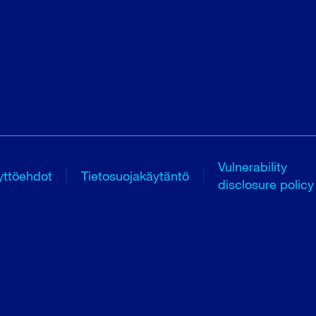
Vulnerability
yttöehdot
Tietosuojakäytäntö
disclosure policy