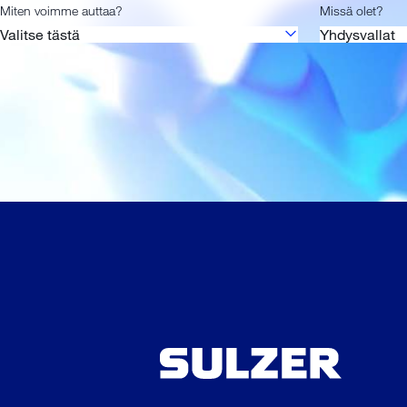
Miten voimme auttaa?
Missä olet?
Valitse tästä
Yhdysvallat