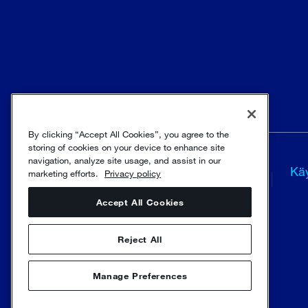
By clicking “Accept All Cookies”, you agree to the
storing of cookies on your device to enhance site
Ehdot ja
Trust and
navigation, analyze site usage, and assist in our
Kä
marketing efforts.
Privacy policy
määräykset
security
Accept All Cookies
© Sulzer Ltd 1996 - 2025
Reject All
Manage Preferences