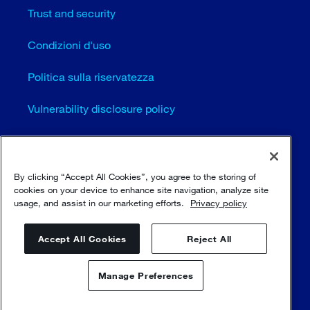
Trust and security
Condizioni d'uso
Politica sulla riservatezza
Vulnerability disclosure policy
Cookie settings (EN)
Mappa del sito
By clicking “Accept All Cookies”, you agree to the storing of
cookies on your device to enhance site navigation, analyze site
usage, and assist in our marketing efforts.
Privacy policy
© Sulzer Ltd 1996 - 2025
Accept All Cookies
Reject All
Manage Preferences
Contattaci