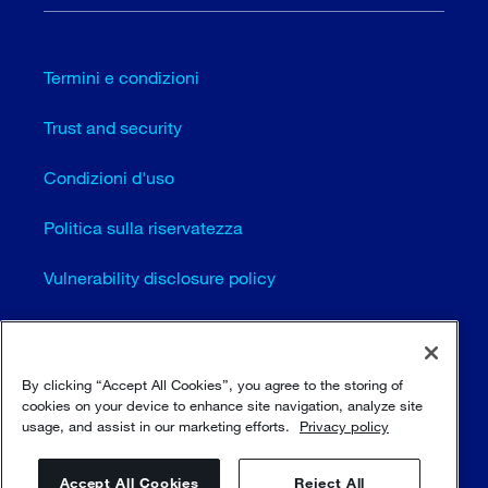
Termini e condizioni
Trust and security
Condizioni d'uso
Politica sulla riservatezza
Vulnerability disclosure policy
Cookie settings (EN)
Mappa del sito
By clicking “Accept All Cookies”, you agree to the storing of
cookies on your device to enhance site navigation, analyze site
usage, and assist in our marketing efforts.
Privacy policy
© Sulzer Ltd 1996 - 2025
Accept All Cookies
Reject All