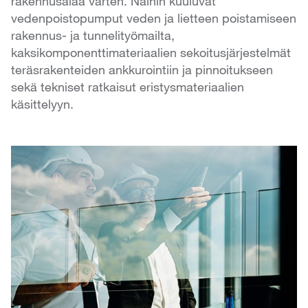
rakennusalaa varten. Näihin kuuluvat
vedenpoistopumput veden ja lietteen poistamiseen
rakennus- ja tunnelityömailta,
kaksikomponenttimateriaalien sekoitusjärjestelmät
teräsrakenteiden ankkurointiin ja pinnoitukseen
sekä tekniset ratkaisut eristysmateriaalien
käsittelyyn.