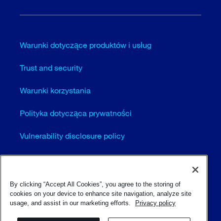
Warunki dotyczące produktów i usług
Trust and security
Warunki korzystania
Polityka dotycząca prywatności
Vulnerability disclosure policy
Cookie settings (EN)
Sitemap
By clicking “Accept All Cookies”, you agree to the storing of
cookies on your device to enhance site navigation, analyze site
usage, and assist in our marketing efforts.
Privacy policy
© Sulzer Ltd 1996 - 2025