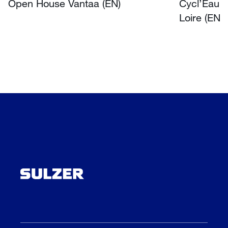
Open House Vantaa (EN)
Cycl’Eau O
Loire (EN)