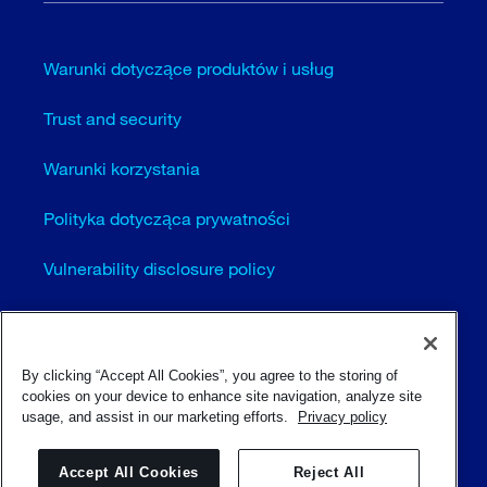
Warunki dotyczące produktów i usług
Trust and security
Warunki korzystania
Polityka dotycząca prywatności
Vulnerability disclosure policy
Cookie settings (EN)
Sitemap
By clicking “Accept All Cookies”, you agree to the storing of
cookies on your device to enhance site navigation, analyze site
usage, and assist in our marketing efforts.
Privacy policy
© Sulzer Ltd 1996 - 2025
Accept All Cookies
Reject All