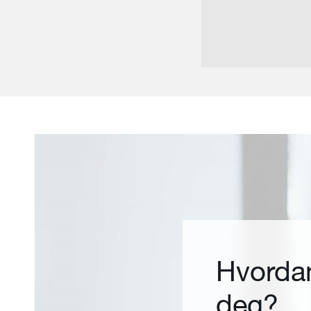
Hvordan
deg?