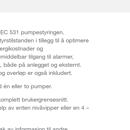
t i EC 531 pumpestyringen.
rstilstanden i tillegg til å optimere
nergikostnader og
iddelbar tilgang til alarmer,
, både på anlegget og eksternt.
og overløp er også inkludert.
 én eller to pumper.
komplett brukergrensesnitt.
lp av enten nivåvipper eller en 4 –
 av informasjon til andre