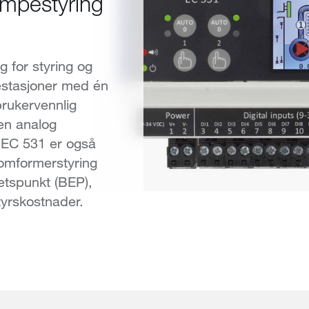
mpestyring
g for styring og
stasjoner med én
brukervennlig
en analog
. EC 531 er også
omformerstyring
etspunkt (BEP),
tyrskostnader.