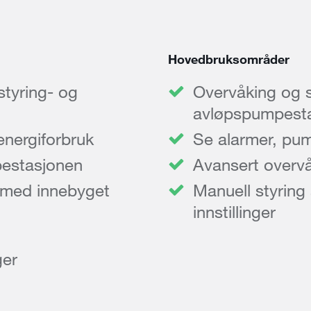
Hovedbruksområder
styring- og
Overvåking og 
avløpspumpesta
energiforbruk
Se alarmer, pu
mpestasjonen
Avansert overvåk
, med innebyget
Manuell styring
innstillinger
ger