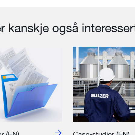
r kanskje også interessert
r (EN)
Case-studier (EN)