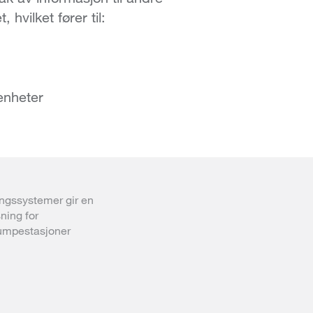
hvilket fører til:
 enheter
ingssystemer gir en
sning for
umpestasjoner