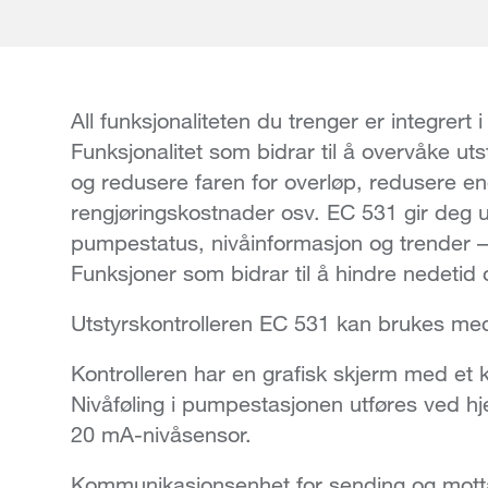
All funksjonaliteten du trenger er integrer
Funksjonalitet som bidrar til å overvåke utsty
og redusere faren for overløp, redusere e
rengjøringskostnader osv. EC 531 gir deg um
pumpestatus, nivåinformasjon og trender –
Funksjoner som bidrar til å hindre nedetid 
Utstyrskontrolleren EC 531 kan brukes med
Kontrolleren har en grafisk skjerm med et 
Nivåføling i pumpestasjonen utføres ved hje
20 mA-nivåsensor.
Kommunikasjonsenhet for sending og mottak