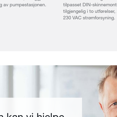
ing av pumpestasjonen.
tilpasset DIN-skinnemont
tilgjengelig i to utførelse
230 VAC strømforsyning.
 kan vi hjelpe