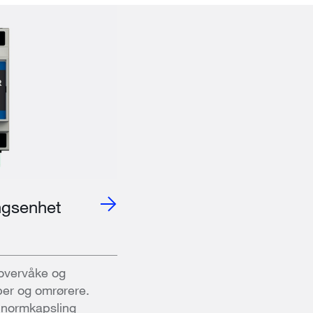
ngsenhet
 overvåke og
er og omrørere.
n normkapsling