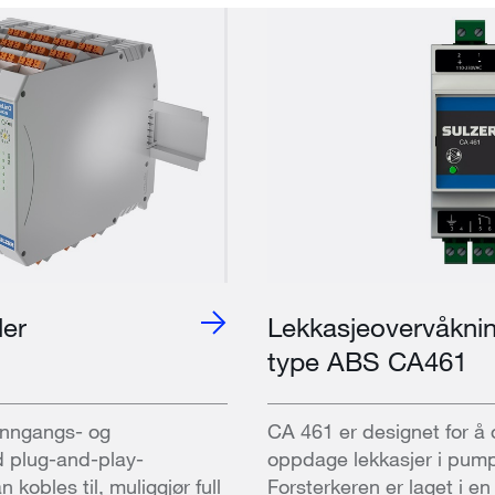
ler
Lekkasjeovervåkni
type ABS CA461
 inngangs- og
CA 461 er designet for å
 plug-and-play-
oppdage lekkasjer i pump
 kobles til, muliggjør full
Forsterkeren er laget i e