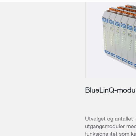
BlueLinQ-modu
Utvalget og antallet
utgangsmoduler med
funksjonalitet som kan