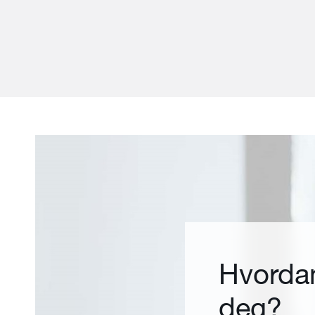
Hvordan
deg?