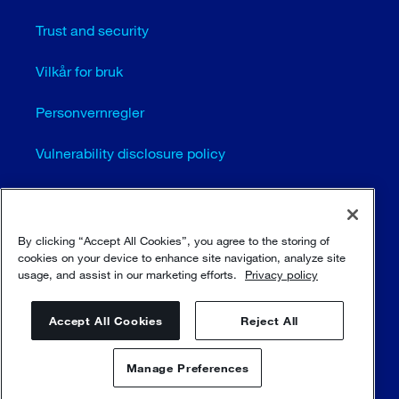
Trust and security
Vilkår for bruk
Personvernregler
Vulnerability disclosure policy
Cookie settings (EN)
Sitemap
By clicking “Accept All Cookies”, you agree to the storing of
cookies on your device to enhance site navigation, analyze site
usage, and assist in our marketing efforts.
Privacy policy
© Sulzer Ltd 1996 - 2025
Accept All Cookies
Reject All
Manage Preferences