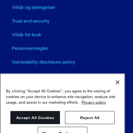
Vilkår og betingelser
Trust and security
Vilkår for bruk
Personvernregler
Vulnerability disclosure policy
Cookie settings (EN)
Sitemap
By clicking “Accept All Cookies”, you agree to the storing of
cookies on your device to enhance site navigation, analyze site
usage, and assist in our marketing efforts.
Privacy policy
© Sulzer Ltd 1996 - 2025
Accept All Cookies
Reject All