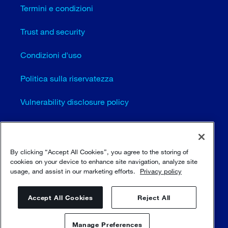
Termini e condizioni
Trust and security
Condizioni d'uso
Politica sulla riservatezza
Vulnerability disclosure policy
Cookie settings (EN)
Mappa del sito
By clicking “Accept All Cookies”, you agree to the storing of
cookies on your device to enhance site navigation, analyze site
usage, and assist in our marketing efforts.
Privacy policy
© Sulzer Ltd 1996 - 2025
Accept All Cookies
Reject All
Manage Preferences