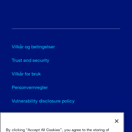
Vilkår og betingelser
Trust and security
Vilkår for bruk
Personvernregler
Vulnerability disclosure policy
Cookie settings (EN)
Sitemap
By clicking “Accept All Cookies”, you agree to the storing of