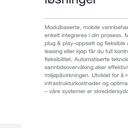
Modulbaserte, mobile vannbehan
enkelt integreres i din prosess. M
plug & play-oppsett og fleksible a
leasing eller kjøp får du full kon
fleksibilitet. Automatiserte tekno
sanntidsovervåking øker effektiv
miljøpåvirkningen. Utviklet for å
infrastrukturkostnader og optim
– våre systemer er skreddersydd 