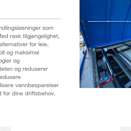
dlingsløsninger som
ed rask tilgjengelighet,
lternativer for leie,
troll og maksimal
logier og
iteten og reduserer
 redusere
alisere vannbesparelser
for dine driftsbehov.