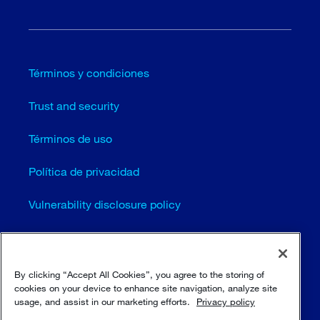
Términos y condiciones
Trust and security
Términos de uso
Política de privacidad
Vulnerability disclosure policy
Cookie settings (EN)
Mapa del sitio
By clicking “Accept All Cookies”, you agree to the storing of
cookies on your device to enhance site navigation, analyze site
usage, and assist in our marketing efforts.
Privacy policy
© Sulzer Ltd 1996 - 2025