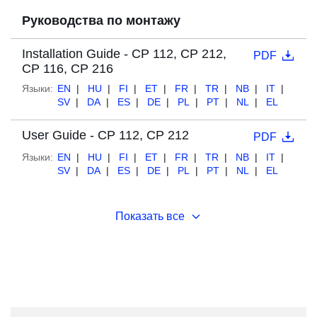
Руководства по монтажу
Installation Guide - CP 112, CP 212,
PDF
CP 116, CP 216
Языки:
EN
HU
FI
ET
FR
TR
NB
IT
SV
DA
ES
DE
PL
PT
NL
EL
User Guide - CP 112, CP 212
PDF
Языки:
EN
HU
FI
ET
FR
TR
NB
IT
SV
DA
ES
DE
PL
PT
NL
EL
Показать все