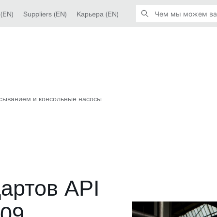
 (EN)
Suppliers (EN)
Kарьера (EN)
асыванием и консольные насосы
артов API
709