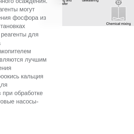
чного осаждения.
агенты могут
ения фосфора из
становках
 реагенты для
а
акопителем
являются лучшим
ения
роокись кальция
для
 при обработке
товые насосы-