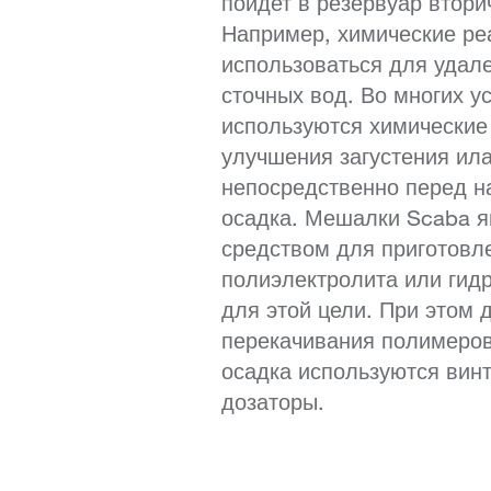
пойдет в резервуар втори
Например, химические ре
использоваться для удал
сточных вод. Во многих у
используются химические
улучшения загустения ил
непосредственно перед н
осадка. Мешалки Scaba 
средством для приготовл
полиэлектролита или гид
для этой цели. При этом 
перекачивания полимеров
осадка используются вин
дозаторы.