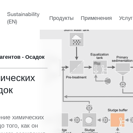
Муниципальные сточные воды
Очистка муниципальных сточн
Sustainability
Продукты
Применения
Услуг
(EN)
агентов - Осадок
ических
док
ение химических
о того, как он