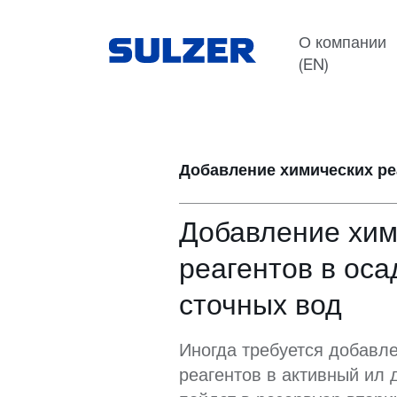
Применения
Вода и сточные воды
О компании
(EN)
Добавление химических ре
Добавление хим
реагентов в оса
сточных вод
Иногда требуется добавл
реагентов в активный ил д