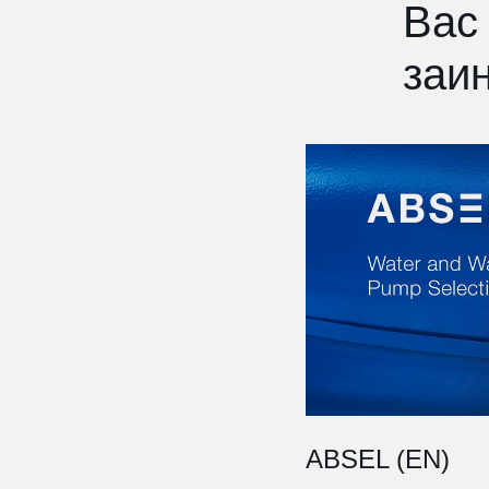
Вас
заи
ABSEL (EN)