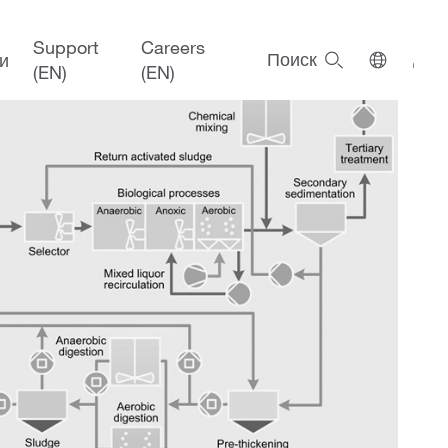
ых вод
Support
Careers
Поиск
и
(EN)
(EN)