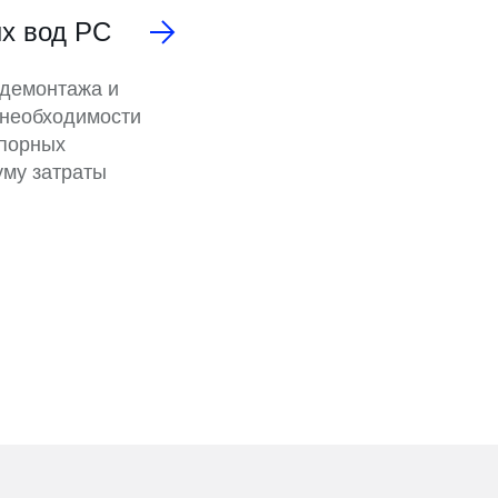
ых вод PC
 демонтажа и
 необходимости
порных
уму затраты