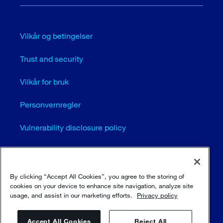
Vilkår og betingelser
Trust and security
Vilkår for bruk
Personvernregler
Vulnerability disclosure policy
Cookie settings (EN)
Sitemap
By clicking “Accept All Cookies”, you agree to the storing of
cookies on your device to enhance site navigation, analyze site
usage, and assist in our marketing efforts.
Privacy policy
© Sulzer Ltd 1996 - 2025
Accept All Cookies
Reject All