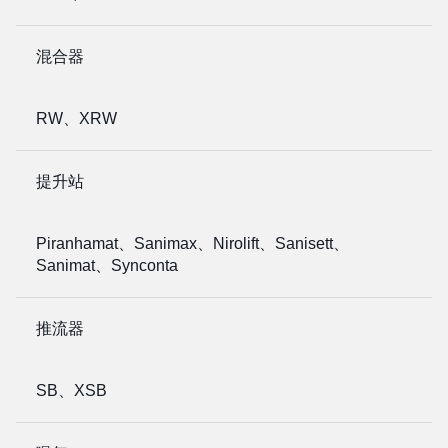
混合器
RW、XRW
提升站
Piranhamat、Sanimax、Nirolift、Sanisett、
Sanimat、Synconta
推流器
SB、XSB