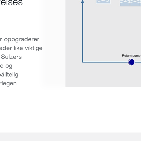
telses
er oppgraderer
der like viktige
 Sulzers
re og
litelig
rlegen