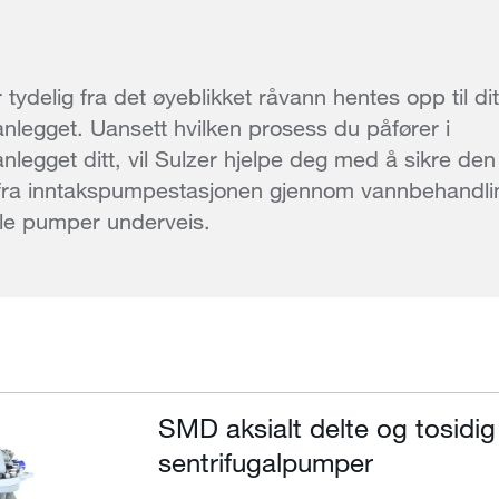
 tydelig fra det øyeblikket råvann hentes opp til dit
legget. Uansett hvilken prosess du påfører i
legget ditt, vil Sulzer hjelpe deg med å sikre den
n, fra inntakspumpestasjonen gjennom vannbehandli
lle pumper underveis.
SMD aksialt delte og tosidi
sentrifugalpumper