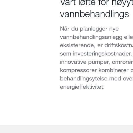
Vårt løfte for høyy
vannbehandlings
Når du planlegger nye
vannbehandlingsanlegg ell
eksisterende, er driftskostna
som investeringskostnader.
innovative pumper, omrøre
kompressorer kombinerer på
behandlingsytelse med ove
energieffektivitet.