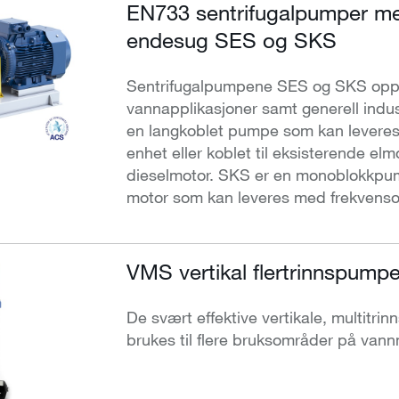
EN733 sentrifugalpumper m
endesug SES og SKS
Sentrifugalpumpene SES og SKS oppfyl
vannapplikasjoner samt generell indust
en langkoblet pumpe som kan levere
enhet eller koblet til eksisterende elmo
dieselmotor. SKS er en monoblokkpu
motor som kan leveres med frekvens
VMS vertikal flertrinnspump
De svært effektive vertikale, multit
brukes til flere bruksområder på van