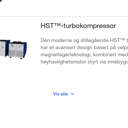
HST™-turbokompressor
Den moderne og stillegående HST™ 
har et avansert design basert på velp
magnetlagerteknologi, kombinert med
høyhastighetsmotor styrt via innebyg
Vis alle