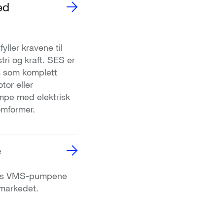
ed
ler kravene til
ri og kraft. SES er
s som komplett
tor eller
mpe med elektrisk
omformer.
e
rinns VMS-pumpene
nmarkedet.