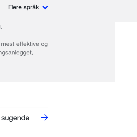
Flere språk
t
 mest effektive og
ngsanlegget,
g sugende