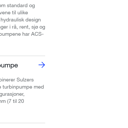
om standard og
ene til ulike
 hydraulisk design
r i rå, rent, sjø og
spumpene har ACS-
npumpe
inerer Sulzers
ale turbinpumpe med
gurasjoner,
mm (7 til 20