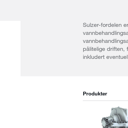
Sulzer-fordelen er
vannbehandlingsan
vannbehandlingsan
pålitelige drifte
inkludert eventue
Produkter