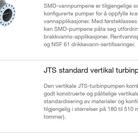
SMD-vannpumpene er tilgjengelige s
konfigurerte pumper for å oppfylle krav
vannapplikasjoner. Med førsteklasses
kan SMD-pumpene påta seg utfordringe
brakkvanns-applikasjoner. Rentvann
og NSF 61 drikkevann-sertifiseringer.
JTS standard vertikal turbi
Den vertikale JTS-turbinpumpen komb
godt konstruerte og pålitelige vertik
standardisering av materialer og konfi
tilgjengelig i størrelser på 180 til 510 
tommer).