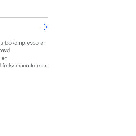
turbokompressoren
røvd
 en
d frekvensomformer.