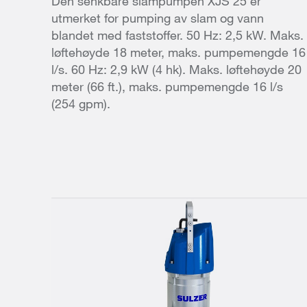
Den senkbare slampumpen XJS 25 er
utmerket for pumping av slam og vann
blandet med faststoffer. 50 Hz: 2,5 kW. Maks.
løftehøyde 18 meter, maks. pumpemengde 16
l/s. 60 Hz: 2,9 kW (4 hk). Maks. løftehøyde 20
meter (66 ft.), maks. pumpemengde 16 l/s
(254 gpm).