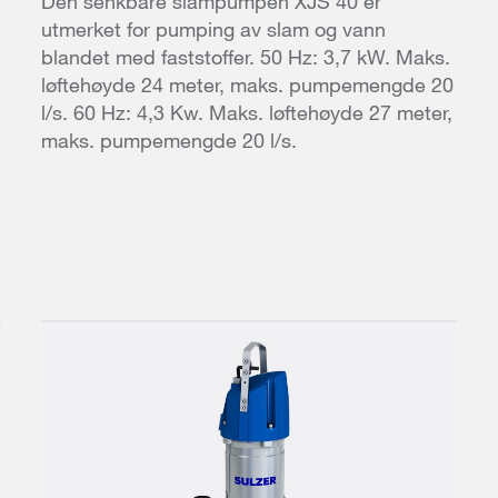
Den senkbare slampumpen XJS 40 er
utmerket for pumping av slam og vann
blandet med faststoffer. 50 Hz: 3,7 kW. Maks.
løftehøyde 24 meter, maks. pumpemengde 20
l/s. 60 Hz: 4,3 Kw. Maks. løftehøyde 27 meter,
maks. pumpemengde 20 l/s.