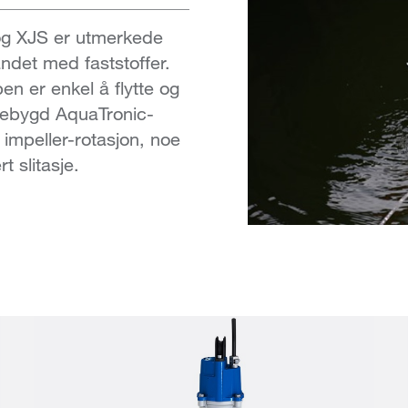
g XJS er utmerkede
ndet med faststoffer.
en er enkel å flytte og
nebygd AquaTronic-
av impeller-rotasjon, noe
t slitasje.