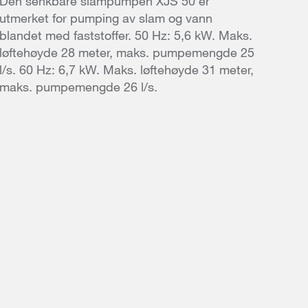
Den senkbare slampumpen XJS 50 er
utmerket for pumping av slam og vann
blandet med faststoffer. 50 Hz: 5,6 kW. Maks.
løftehøyde 28 meter, maks. pumpemengde 25
l/s. 60 Hz: 6,7 kW. Maks. løftehøyde 31 meter,
maks. pumpemengde 26 l/s.