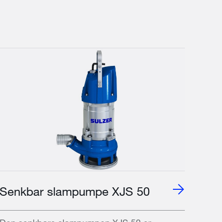
Senkbar slampumpe XJS 50