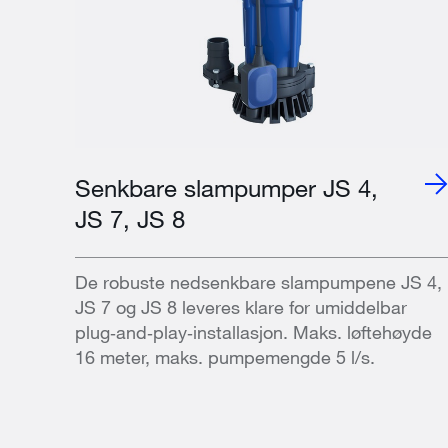
Senkbare slampumper JS 4,
JS 7, JS 8
De robuste nedsenkbare slampumpene JS 4,
JS 7 og JS 8 leveres klare for umiddelbar
plug‑and‑play‑installasjon. Maks. løftehøyde
16 meter, maks. pumpemengde 5 l/s.