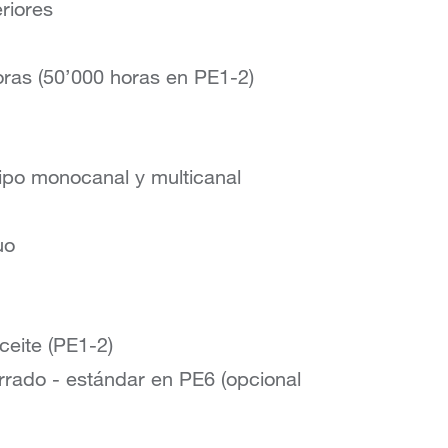
riores
oras (50’000 horas en PE1-2)
tipo monocanal y multicanal
uo
ceite (PE1-2)
errado - estándar en PE6 (opcional