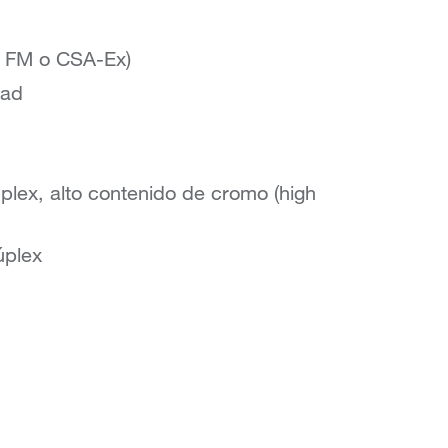
X, FM o CSA-Ex)
dad
úplex, alto contenido de cromo (high
úplex