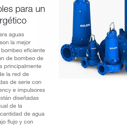
les para un
rgético
ara aguas
on la mejor
n bombeo eficiente
ción de bombeo de
s principalmente
e la red de
das de serie con
ency e impulsores
Están diseñadas
ual de la
 cantidad de agua
jo flujo y con