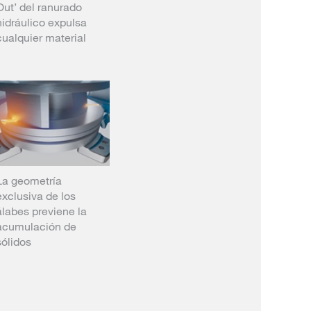
Out’ del ranurado
hidráulico expulsa
cualquier material
La geometría
exclusiva de los
álabes previene la
acumulación de
sólidos