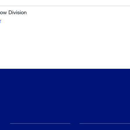
low Division
T