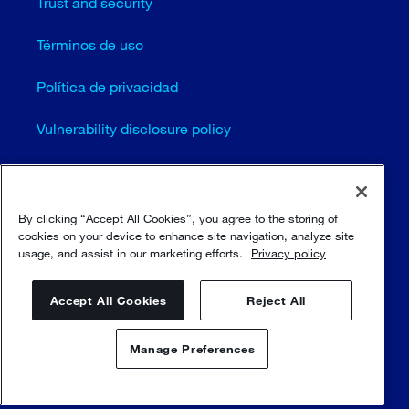
Trust and security
Términos de uso
Política de privacidad
Vulnerability disclosure policy
Cookie settings (EN)
Mapa del sitio
By clicking “Accept All Cookies”, you agree to the storing of
cookies on your device to enhance site navigation, analyze site
usage, and assist in our marketing efforts.
Privacy policy
© Sulzer Ltd 1996 - 2025
Accept All Cookies
Reject All
Manage Preferences
Contáctenos