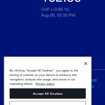
CHF (+0.66 %)
Aug 06, 05:30 PM
By clicking “Accept All Cookies”, you agree to the
storing of cookies on your device to enhance site
navigation, analyze site usage, and assist in our
Términos y
Trust and
marketing efforts.
Privacy policy
condiciones
security
Accept All Cookies
© Sulzer Ltd 1996 - 2025