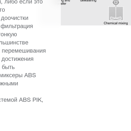
, либо если это
го
 доочистки
 фильтрация
тонкую
ольшинстве
а перемешивания
я достижения
т быть
 миксеры ABS
ужными
стемой ABS PIK,