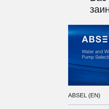
заи
ABSEL (EN)