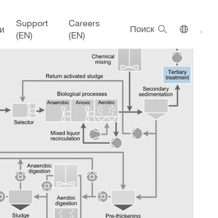
ых вод
Support
Careers
Поиск
и
(EN)
(EN)