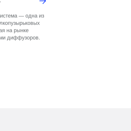
S
истема — одна из
елкопузырьковых
ая на рынке
ми диффузоров.