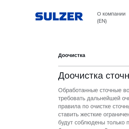
Применения
Вода и сточные воды
О компании
(EN)
Доочистка
Доочистка сточ
Обработанные сточные во
требовать дальнейшей оч
правила по очистке сточн
ставить жесткие ограниче
будут соблюдены только 