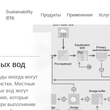
Муниципальные сточные воды
Очистка муниципальных сточн
Sustainability
Продукты
Применения
Услуг
(EN)
ных вод
ды иногда могут
истки. Местные
ых вод могут
ния, которые
при выполнении