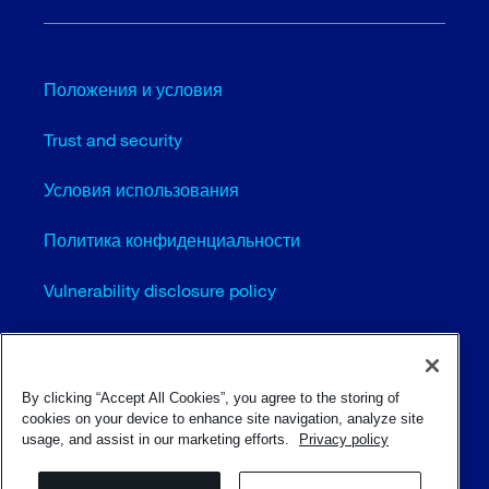
Положения и условия
Trust and security
Условия использования
Политика конфиденциальности
Vulnerability disclosure policy
Cookie settings (EN)
Карта сайта
By clicking “Accept All Cookies”, you agree to the storing of
cookies on your device to enhance site navigation, analyze site
usage, and assist in our marketing efforts.
Privacy policy
© Sulzer Ltd 1996 - 2025