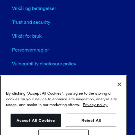
Vilkår og betingelser
Trust and security
Vilkår for bruk
Personvernregler
Vulnerability disclosure policy
Cookie settings (EN)
Sitemap
By clicking “Accept All Cookies”, you agree to the storing of
cookies on your device to enhance site navigation, analyze site
usage, and assist in our marketing efforts.
Privacy policy
© Sulzer Ltd 1996 - 2025
Accept All Cookies
Reject All