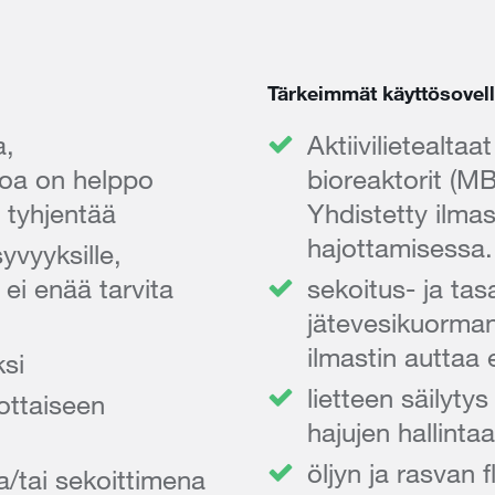
Tärkeimmät käyttösovel
a,
Aktiivilietealtaa
noa on helppo
bioreaktorit (M
e tyhjentää
Yhdistetty ilma
hajottamisessa.
syvyyksille,
sa ei enää tarvita
sekoitus- ja tas
jätevesikuorman 
ilmastin auttaa
si
lietteen säilytys
ottaiseen
hajujen hallinta
öljyn ja rasvan f
a/tai sekoittimena