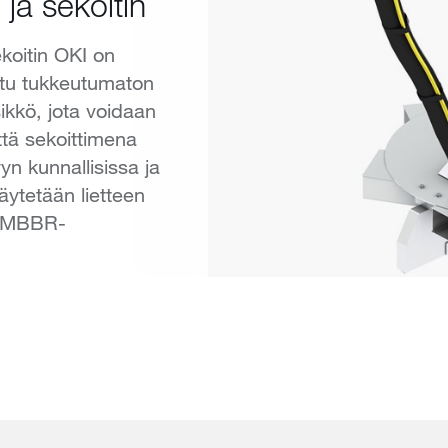
 ja sekoitin
koitin OKI on
ttu tukkeutumaton
ikkö, jota voidaan
tä sekoittimena
yn kunnallisissa ja
käytetään lietteen
a MBBR-