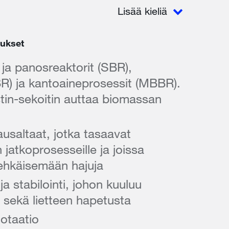
Lisää kieliä
lukset
t ja panosreaktorit (SBR),
BR) ja kantoaineprosessit (MBBR).
stin-sekoitin auttaa biomassan
ausaltaat, jotka tasaavat
jatkoprosesseille ja joissa
 ehkäisemään hajuja
 ja stabilointi, johon kuuluu
a sekä lietteen hapetusta
lotaatio