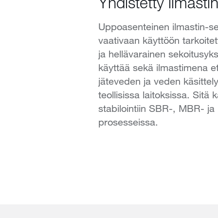
Yhdistetty ilmastin
Uppoasenteinen ilmastin-se
vaativaan käyttöön tarkoite
ja hellävarainen sekoitusyks
käyttää sekä ilmastimena et
jäteveden ja veden käsittely
teollisissa laitoksissa. Sitä 
stabilointiin SBR-, MBR- j
prosesseissa.