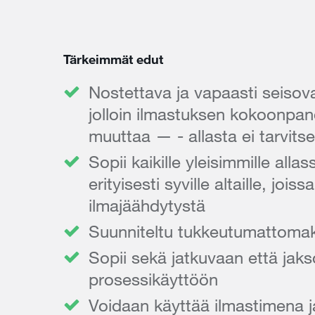
Tärkeimmät edut
Nostettava ja vapaasti seisov
jolloin ilmastuksen kokoonpa
muuttaa — - allasta ei tarvits
Sopii kaikille yleisimmille allas
erityisesti syville altaille, jois
ilmajäähdytystä
Suunniteltu tukkeutumattomak
Sopii sekä jatkuvaan että jaks
prosessikäyttöön
Voidaan käyttää ilmastimena j