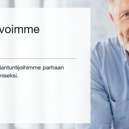
 voimme
siantuntijoihimme parhaan
miseksi.