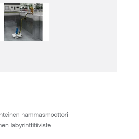
senteinen hammasmoottori
n labyrinttitiiviste