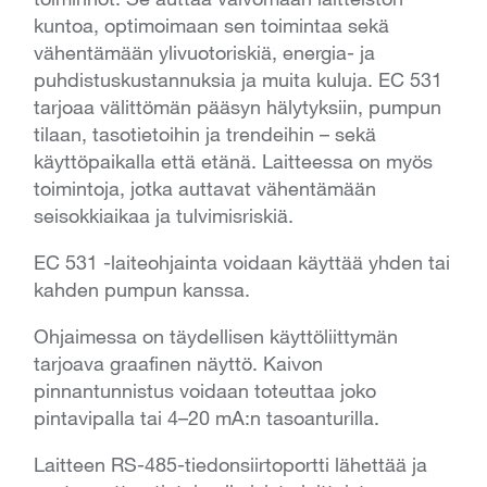
kuntoa, optimoimaan sen toimintaa sekä
vähentämään ylivuotoriskiä, energia- ja
puhdistuskustannuksia ja muita kuluja. EC 531
tarjoaa välittömän pääsyn hälytyksiin, pumpun
tilaan, tasotietoihin ja trendeihin – sekä
käyttöpaikalla että etänä. Laitteessa on myös
toimintoja, jotka auttavat vähentämään
seisokkiaikaa ja tulvimisriskiä.
EC 531 -laiteohjainta voidaan käyttää yhden tai
kahden pumpun kanssa.
Ohjaimessa on täydellisen käyttöliittymän
tarjoava graafinen näyttö. Kaivon
pinnantunnistus voidaan toteuttaa joko
pintavipalla tai 4–20 mA:n tasoanturilla.
Laitteen RS-485-tiedonsiirtoportti lähettää ja