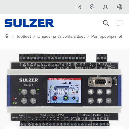
Tuotteet
Ohjaus- ja valvontalaitteet
Pumppuohjaimet