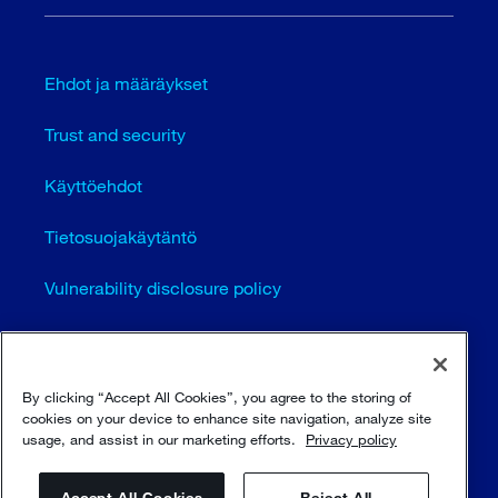
Ehdot ja määräykset
Trust and security
Käyttöehdot
Tietosuojakäytäntö
Vulnerability disclosure policy
Cookie settings (EN)
Sivustokartta
By clicking “Accept All Cookies”, you agree to the storing of
cookies on your device to enhance site navigation, analyze site
usage, and assist in our marketing efforts.
Privacy policy
© Sulzer Ltd 1996 - 2025
Accept All Cookies
Reject All