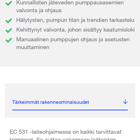
Kunnallisten jäteveden pumppausasemien
valvonta ja ohjaus
Hälytysten, pumpun tilan ja trendien tarkastelu
Kehittynyt valvonta, johon sisältyy kaatumisloki
Manuaalinen pumppujen ohjaus ja asetusten
muuttaminen
Tärkeimmät rakenneominaisuudet
EC 531 -laiteohjaimessa on kaikki tarvittavat
toiminnot. Se auttaa valvomaan laitteiston