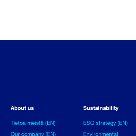
About us
Sustainability
Tietoa meistä (EN)
ESG strategy (EN)
Our company (EN)
Environmental