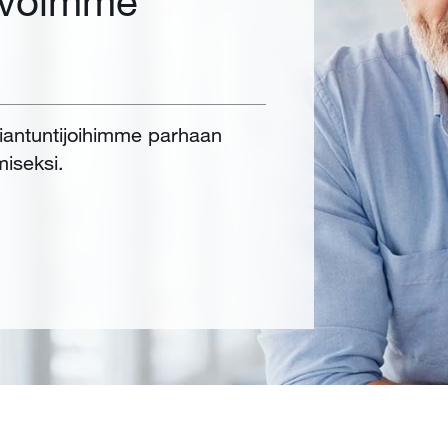
 voimme
siantuntijoihimme parhaan
miseksi.