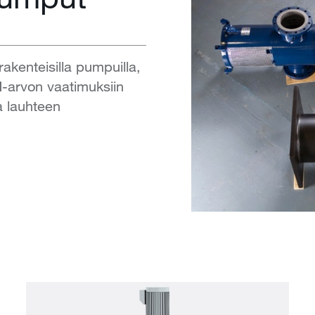
akenteisilla pumpuilla,
-arvon vaatimuksiin
ja lauhteen