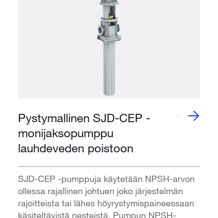
Pystymallinen SJD-CEP -
monijaksopumppu
lauhdeveden poistoon
SJD-CEP -pumppuja käytetään NPSH-arvon
ollessa rajallinen johtuen joko järjestelmän
rajoitteista tai lähes höyrystymispaineessaan
käsiteltävistä nesteistä. Pumpun NPSH-