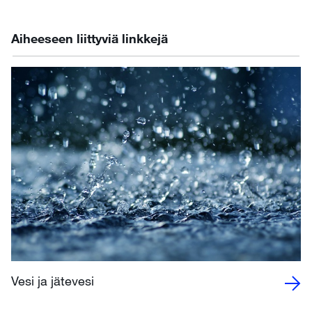
Aiheeseen liittyviä linkkejä
Vesi ja jätevesi