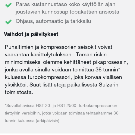
Paras kustannustaso koko käyttöiän ajan
joustavien kunnossapitopakettien ansiosta
Ohjaus, automaatio ja tarkkailu
Vaihdot ja päivitykset
Puhaltimien ja kompressorien seisokit voivat
vaarantaa käsittelytuloksen. Tämän riskin
minimoimiseksi olemme kehittäneet pikaprosessin,
jonka avulla sinulle voidaan toimittaa 36 tunnin*
kuluessa turbokompressori, joka korvaa viallisen
yksikkösi. Saat lisätietoja paikallisesta Sulzerin
toimistosta.
*Sovellettavissa HST 20- ja HST 2500 -turbokompressorien
tiettyihin versioihin, jotka voidaan toimittaa tehtaaltamme 36
tunnin kuluessa (arkipäivisin).