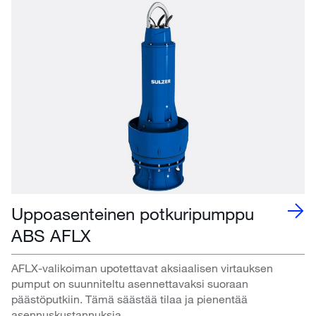
Uppoasenteinen potkuripumppu
ABS AFLX
AFLX-valikoiman upotettavat aksiaalisen virtauksen
pumput on suunniteltu asennettavaksi suoraan
päästöputkiin. Tämä säästää tilaa ja pienentää
asennuskustannuksia.