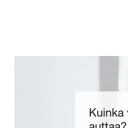
Kuinka
auttaa?