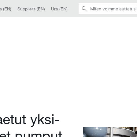
s (EN)
Suppliers (EN)
Ura (EN)
aetut yksi-
set pumput