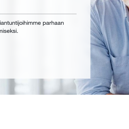
siantuntijoihimme parhaan
miseksi.