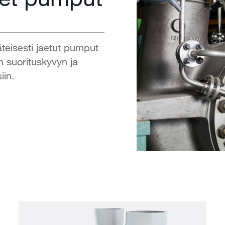
äteisesti jaetut pumput
n suorituskyvyn ja
iin.