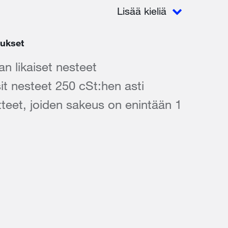
Lisää kieliä
lukset
n likaiset nesteet
it nesteet 250 cSt:hen asti
tteet, joiden sakeus on enintään 1