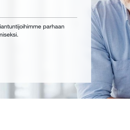
siantuntijoihimme parhaan
miseksi.