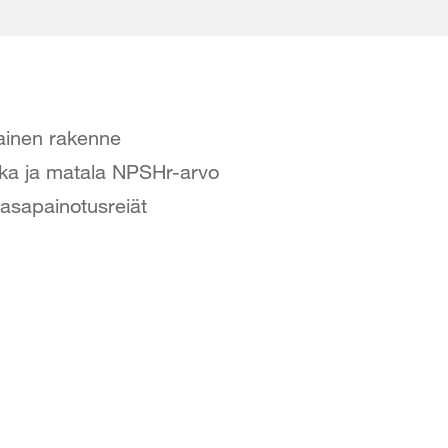
sainen rakenne
ikka ja matala NPSHr-arvo
tasapainotusreiät