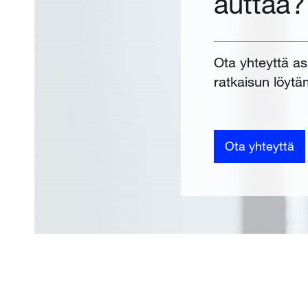
auttaa?
Ota yhteyttä a
ratkaisun löytä
Ota yhteyttä