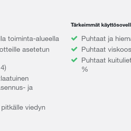
Tärkeimmät käyttösovel
a toiminta-alueella
Puhtaat ja hiema
otteille asetetun
Puhtaat viskoos
Puhtaat kuitulie
4)
%
laatuinen
asennus- ja
pitkälle viedyn