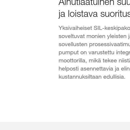
Ainutlaatuinen suu
ja loistava suorit
Yksivaiheiset SIL-keskipa
soveltuvat monien yleisten ja
sovellusten prosessivaatimu
pumput on varustettu integr
moottorilla, mikä tekee niis
helposti asennettavia ja eli
kustannuksiltaan edullisia.